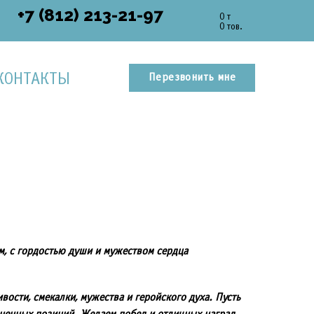
+7 (812) 213-21-97
0 т
0 тов.
КОНТАКТЫ
Перезвонить мне
ям, с гордостью души и мужеством сердца
ости, смекалки, мужества и геройского духа. Пусть