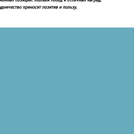
зненных позиций.
Желаем побед и отличных наград,
удничество приносит позитив и пользу.