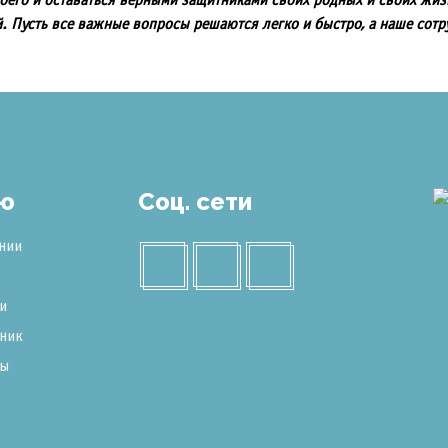
своего и оставаться верными защитниками своих родных и своих жи
. Пусть все важные вопросы решаются легко и быстро, а наше сотр
ю
Соц. сети
нии
и
ник
ты